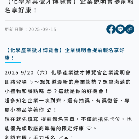
【化學產業徵才博覽會】企業說明會提前報
名享好康！
[另開新視窗
[另開
更新日期：
2025-09-15
複
【化學產業徵才博覽會】企業說明會提前報名享好
康！
2025 9/20（六）
化學產業徵才博覽會企業說明會
即將登場 ✨～想知道最新的產業趨勢？想拿滿滿的
小禮物和餐點嗎 😎？這就是你的好機會！
超多知名企業一次到齊，還有抽獎、有獎徵答、專
屬小禮品等著你 🎁！
現在就先填寫
提前報名表單
，不僅能搶先卡位，也
能優先領取廠商準備的限定好康 💡。
名額有限，手刀報名
🔗🔥！