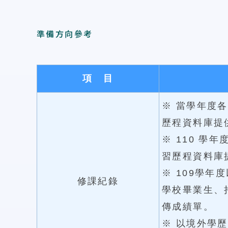
準備方向參考
項 目
※ 當學年度
歷程資料庫提
※ 110 
習歷程資料庫
※ 109學
修課紀錄
學校畢業生、
傳成績單。
※ 以境外學