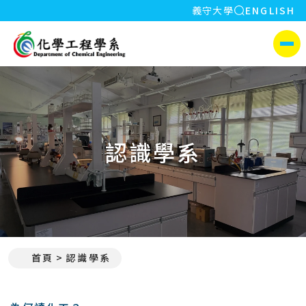
全站搜索
義守大學
ENGLISH
:::
義守大學化學工程學系(所)
側選單
認識學系
首頁
認識學系