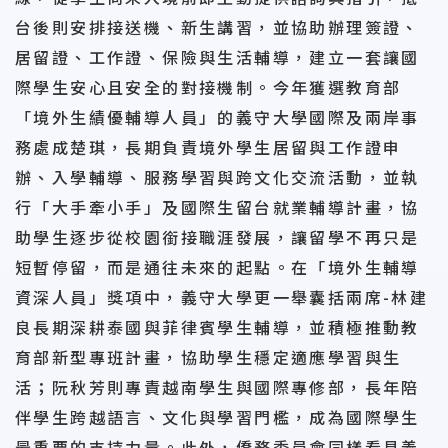
台後則安排接送機、新生講習，並協助辦理簽證、
居留證、工作證、保險與生活輔導，建立一套讓國
際學生安心且安全的對接機制。今年獲選教育部
「境外生績優輔導人員」的義守大學國際及兩岸事
務處成楚琪，長期負責境外學生居留與工作證申
辦、入學輔導、服務學習與跨文化交流活動，並執
行「大手牽小手」及國際生留台就業輔導計畫，協
助學生逐步從校園銜接職涯發展，讓留學不再只是
短暫停留，而是通往未來的起點。在「境外生輔導
資深人員」獎項中，義守大學更一舉囊括兩席-林建
良長期深耕泰國與菲律賓學生輔導，並積極推動教
育部新型專班計畫，協助學生穩定適應學習與生
活；阮秋芳則專責越南學生與國際專修部，長年陪
伴學生跨越語言、文化與學習門檻，成為國際學生
最重要的支持力量。此外，僑務委員會同樣看見義