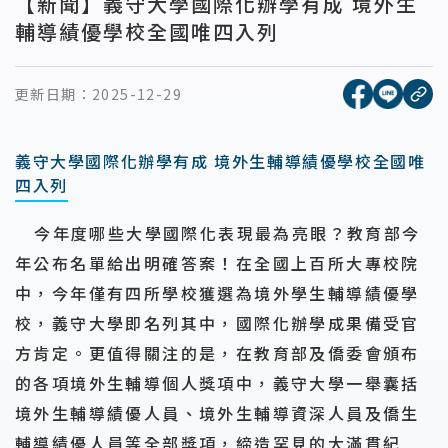
【新聞】義守大學國際化辦學有成 境外生
輔導績優學校全國唯四入列
[另開新視窗
[另開
更新日期：
2025-12-29
複
義守大學國際化辦學有成 境外生輔導績優學校全國唯
四入列
今年度哪些大學國際化表現最為亮眼？教育部今
年公布名單給出明確答案！在全國上百所大專校院
中，今年僅有四所學校獲選為境外學生輔導績優學
校，義守大學即名列其中，國際化辦學成果備受官
方肯定。更值得關注的是，在教育部及僑委會頒布
的各項境外生輔導個人獎項中，義守大學一舉囊括
境外生輔導績優人員、境外生輔導資深人員及僑生
輔導績優人員等全部獎項，締造罕見的大滿貫紀