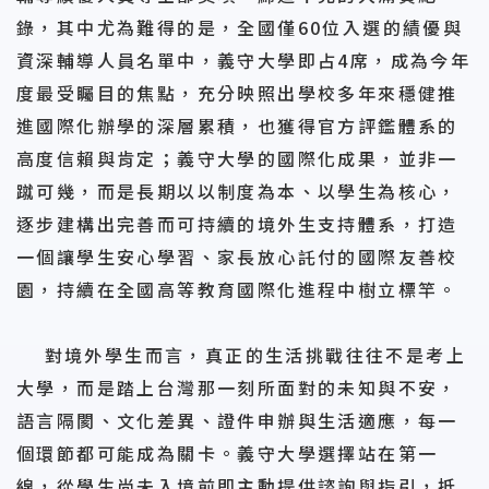
錄，其中尤為難得的是，全國僅60位入選的績優與
資深輔導人員名單中，義守大學即占4席，成為今年
度最受矚目的焦點，充分映照出學校多年來穩健推
進國際化辦學的深層累積，也獲得官方評鑑體系的
高度信賴與肯定；義守大學的國際化成果，並非一
蹴可幾，而是長期以以制度為本、以學生為核心，
逐步建構出完善而可持續的境外生支持體系，打造
一個讓學生安心學習、家長放心託付的國際友善校
園，持續在全國高等教育國際化進程中樹立標竿。
對境外學生而言，真正的生活挑戰往往不是考上
大學，而是踏上台灣那一刻所面對的未知與不安，
語言隔閡、文化差異、證件申辦與生活適應，每一
個環節都可能成為關卡。義守大學選擇站在第一
線，從學生尚未入境前即主動提供諮詢與指引，抵