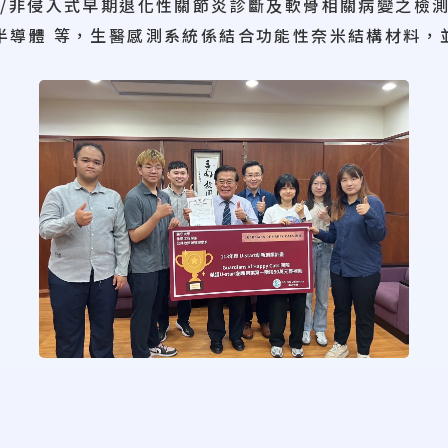
測/非侵入式早期退化性關節炎診斷及軟骨相關病變之檢
半導體 等，生醫感測系統係結合功能性奈米結構材料，